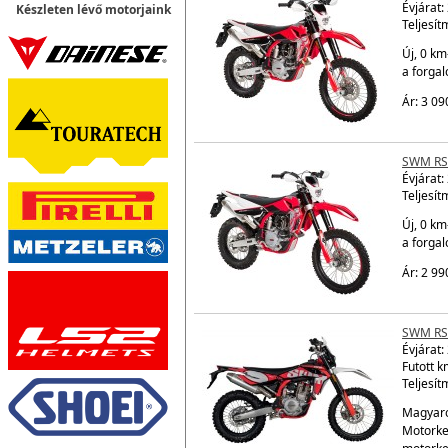
Évjárat:
Készleten lévő motorjaink
Teljesít
Új, 0 km
a forga
Ár: 3 09
SWM RS
Évjárat:
Teljesít
Új, 0 km
a forga
Ár: 2 99
SWM RS
Évjárat:
Futott k
Teljesít
Magyaro
Motorke