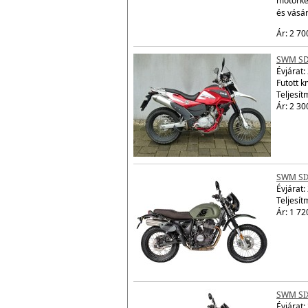
motorke
és vásá
Ár: 2 70
SWM SD
Évjárat:
Futott 
Teljesít
Ár: 2 30
SWM SI
Évjárat:
Teljesít
Ár: 1 72
SWM SI
Évjárat: