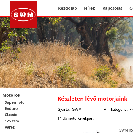
Kezdőlap
Hírek
Kapcsolat
O
Motorok
Készleten lévő motorjaink
Supermoto
Enduro
Gyártó:
kategória:
Classic
11 db motorkerékpár:
125 ccm
Varez
SWM RS