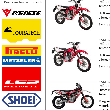
Évjárat:
Készleten lévő motorjaink
Teljesít
Új, 0 km
a forga
Ár: 3 09
SWM RS
Évjárat:
Teljesít
Új, 0 km
a forga
Ár: 2 99
SWM RS
Évjárat:
Futott k
Teljesít
Magyaro
Motorke