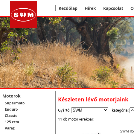
Kezdőlap
Hírek
Kapcsolat
O
Motorok
Készleten lévő motorjaink
Supermoto
Enduro
Gyártó:
kategória:
Classic
11 db motorkerékpár:
125 ccm
Varez
SWM RS