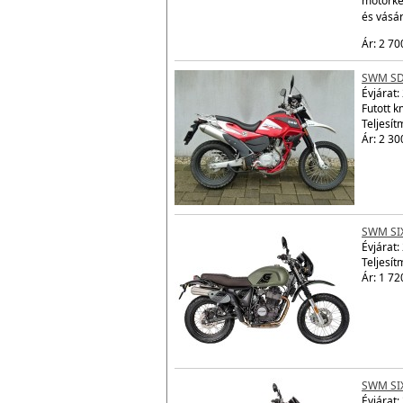
motorke
és vásá
Ár: 2 70
SWM SD
Évjárat:
Futott 
Teljesít
Ár: 2 30
SWM SI
Évjárat:
Teljesít
Ár: 1 72
SWM SI
Évjárat: