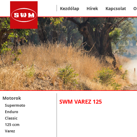
Kezdőlap
Hírek
Kapcsolat
O
Motorok
SWM VAREZ 125
Supermoto
Enduro
Classic
125 ccm
Varez