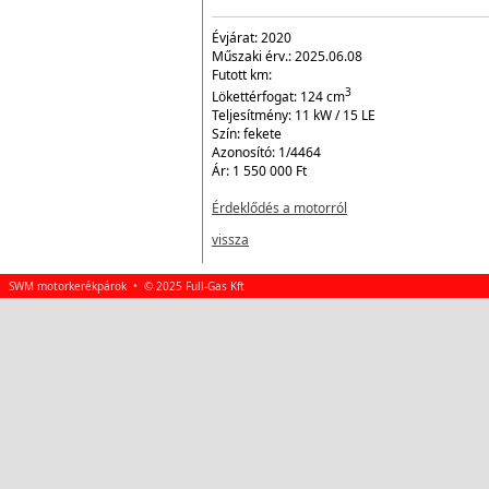
Évjárat:
2020
Műszaki érv.:
2025.06.08
Futott km:
3
Lökettérfogat:
124
cm
Teljesítmény:
11 kW / 15 LE
Szín:
fekete
Azonosító:
1/4464
Ár:
1 550 000 Ft
Érdeklődés a motorról
vissza
SWM motorkerékpárok • © 2025 Full-Gas Kft