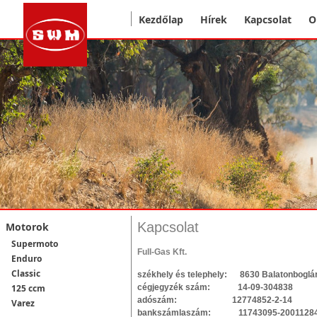
Kezdőlap
Hírek
Kapcsolat
O
Kapcsolat
Motorok
Supermoto
Full-Gas Kft.
Enduro
Classic
székhely és telephely: 8630 Balatonboglár,
cégjegyzék szám: 14-09-304838
125 ccm
adószám: 12774852-2-14
Varez
bankszámlaszám: 11743095-20011284, 