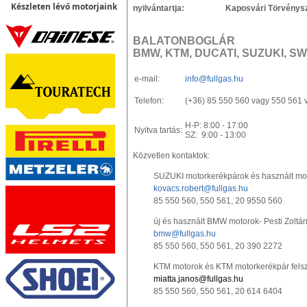
Készleten lévő motorjaink
nyilvántartja: Kaposvári Törvényszé
BALATONBOGLÁR
BMW, KTM, DUCATI, SUZUKI, S
e-mail:
info@fullgas.hu
Telefon:
(+36) 85 550 560 vagy 550 561 
H-P: 8:00 - 17:00
Nyitva tartás:
SZ: 9:00 - 13:00
Közvetlen kontaktok:
SUZUKI motorkerékpárok és használt mot
kovacs.robert@fullgas.hu
85 550 560, 550 561, 20 9550 560
új és használt BMW motorok- Pesti Zoltá
bmw@fullgas.hu
85 550 560, 550 561, 20 390 2272
KTM motorok és KTM motorkerékpár felsz
miatta.janos@fullgas.hu
85 550 560, 550 561, 20 614 6404