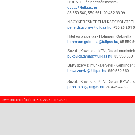
DUCATI új és használt motorok
ducati@fullgas.hu
85 550 560, 550 561, 20 462 88 99
NAGYKERESKEDELMI KAPCSOLATFELVÉTEL
pellerdi.gyorgy@fullgas.hu
,
+36 20 264 6
Hitel és biztosítás - Hohmann Gabriella
hohmann.gabriella@fullgas.hu
, 85 550 
Suzuki, Kawasaki, KTM, Ducati munkafelv
bukovics.tamas@fullgas.hu
, 85 550 560
BMW szerviz, munkafelvétel - Gehringer
bmwszerviz@fullgas.hu
, 850 550 560
Suzuki, Kawasaki, KTM, Ducati, BMW alka
papp.lajos@fullgas.hu
,
20 446 44 33
SWM motorkerékpárok • © 2025 Full-Gas Kft