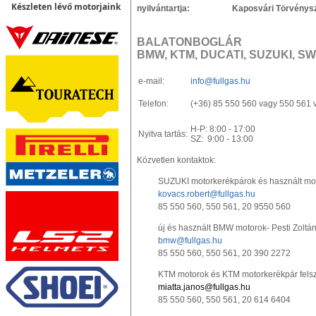
Készleten lévő motorjaink
nyilvántartja: Kaposvári Törvényszé
BALATONBOGLÁR
BMW, KTM, DUCATI, SUZUKI, S
e-mail:
info@fullgas.hu
Telefon:
(+36) 85 550 560 vagy 550 561 
H-P: 8:00 - 17:00
Nyitva tartás:
SZ: 9:00 - 13:00
Közvetlen kontaktok:
SUZUKI motorkerékpárok és használt mot
kovacs.robert@fullgas.hu
85 550 560, 550 561, 20 9550 560
új és használt BMW motorok- Pesti Zoltá
bmw@fullgas.hu
85 550 560, 550 561, 20 390 2272
KTM motorok és KTM motorkerékpár felsz
miatta.janos@fullgas.hu
85 550 560, 550 561, 20 614 6404