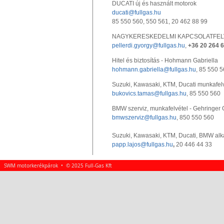
DUCATI új és használt motorok
ducati@fullgas.hu
85 550 560, 550 561, 20 462 88 99
NAGYKERESKEDELMI KAPCSOLATFELVÉTEL
pellerdi.gyorgy@fullgas.hu
,
+36 20 264 6
Hitel és biztosítás - Hohmann Gabriella
hohmann.gabriella@fullgas.hu
, 85 550 
Suzuki, Kawasaki, KTM, Ducati munkafelv
bukovics.tamas@fullgas.hu
, 85 550 560
BMW szerviz, munkafelvétel - Gehringer
bmwszerviz@fullgas.hu
, 850 550 560
Suzuki, Kawasaki, KTM, Ducati, BMW alka
papp.lajos@fullgas.hu
,
20 446 44 33
SWM motorkerékpárok • © 2025 Full-Gas Kft