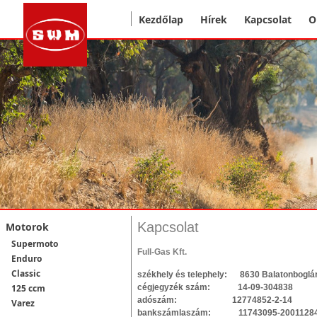
Kezdőlap
Hírek
Kapcsolat
O
Kapcsolat
Motorok
Supermoto
Full-Gas Kft.
Enduro
Classic
székhely és telephely: 8630 Balatonboglár,
cégjegyzék szám: 14-09-304838
125 ccm
adószám: 12774852-2-14
Varez
bankszámlaszám: 11743095-20011284, 