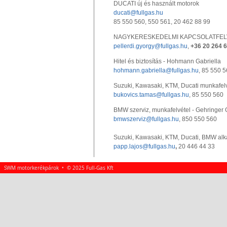
DUCATI új és használt motorok
ducati@fullgas.hu
85 550 560, 550 561, 20 462 88 99
NAGYKERESKEDELMI KAPCSOLATFELVÉTEL
pellerdi.gyorgy@fullgas.hu
,
+36 20 264 6
Hitel és biztosítás - Hohmann Gabriella
hohmann.gabriella@fullgas.hu
, 85 550 
Suzuki, Kawasaki, KTM, Ducati munkafelv
bukovics.tamas@fullgas.hu
, 85 550 560
BMW szerviz, munkafelvétel - Gehringer
bmwszerviz@fullgas.hu
, 850 550 560
Suzuki, Kawasaki, KTM, Ducati, BMW alka
papp.lajos@fullgas.hu
,
20 446 44 33
SWM motorkerékpárok • © 2025 Full-Gas Kft