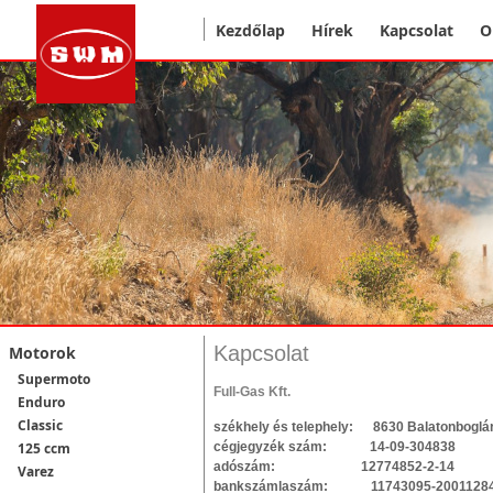
Kezdőlap
Hírek
Kapcsolat
O
Kapcsolat
Motorok
Supermoto
Full-Gas Kft.
Enduro
Classic
székhely és telephely: 8630 Balatonboglár,
cégjegyzék szám: 14-09-304838
125 ccm
adószám: 12774852-2-14
Varez
bankszámlaszám: 11743095-20011284, 