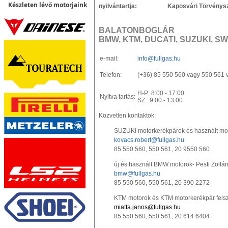
Készleten lévő motorjaink
nyilvántartja: Kaposvári Törvényszé
BALATONBOGLÁR
BMW, KTM, DUCATI, SUZUKI, S
e-mail:
info@fullgas.hu
Telefon:
(+36) 85 550 560 vagy 550 561 
H-P: 8:00 - 17:00
Nyitva tartás:
SZ: 9:00 - 13:00
Közvetlen kontaktok:
SUZUKI motorkerékpárok és használt mot
kovacs.robert@fullgas.hu
85 550 560, 550 561, 20 9550 560
új és használt BMW motorok- Pesti Zoltá
bmw@fullgas.hu
85 550 560, 550 561, 20 390 2272
KTM motorok és KTM motorkerékpár felsz
miatta.janos@fullgas.hu
85 550 560, 550 561, 20 614 6404