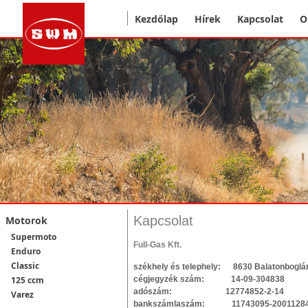
Kezdőlap
Hírek
Kapcsolat
O
Kapcsolat
Motorok
Supermoto
Full-Gas Kft.
Enduro
Classic
székhely és telephely: 8630 Balatonboglár,
cégjegyzék szám: 14-09-304838
125 ccm
adószám: 12774852-2-14
Varez
bankszámlaszám: 11743095-20011284, 