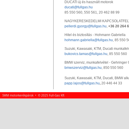
DUCATI új és használt motorok
ducati@fullgas.hu
85 550 560, 550 561, 20 462 88 99
NAGYKERESKEDELMI KAPCSOLATFELVÉTEL
pellerdi.gyorgy@fullgas.hu
,
+36 20 264 6
Hitel és biztosítás - Hohmann Gabriella
hohmann.gabriella@fullgas.hu
, 85 550 
Suzuki, Kawasaki, KTM, Ducati munkafelv
bukovics.tamas@fullgas.hu
, 85 550 560
BMW szerviz, munkafelvétel - Gehringer
bmwszerviz@fullgas.hu
, 850 550 560
Suzuki, Kawasaki, KTM, Ducati, BMW alka
papp.lajos@fullgas.hu
,
20 446 44 33
SWM motorkerékpárok • © 2025 Full-Gas Kft