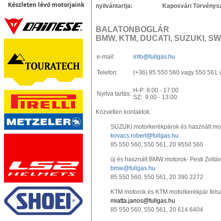
Készleten lévő motorjaink
nyilvántartja: Kaposvári Törvényszé
BALATONBOGLÁR
BMW, KTM, DUCATI, SUZUKI, S
e-mail:
info@fullgas.hu
Telefon:
(+36) 85 550 560 vagy 550 561 
H-P: 8:00 - 17:00
Nyitva tartás:
SZ: 9:00 - 13:00
Közvetlen kontaktok:
SUZUKI motorkerékpárok és használt mot
kovacs.robert@fullgas.hu
85 550 560, 550 561, 20 9550 560
új és használt BMW motorok- Pesti Zoltá
bmw@fullgas.hu
85 550 560, 550 561, 20 390 2272
KTM motorok és KTM motorkerékpár felsz
miatta.janos@fullgas.hu
85 550 560, 550 561, 20 614 6404