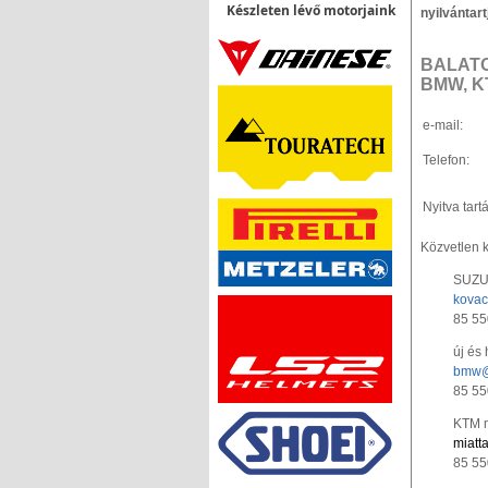
Készleten lévő motorjaink
nyilvánt
BALAT
BMW, K
e-mail:
Telefon:
Nyitva tartá
Közvetlen k
SUZUK
kovac
85 55
új és
bmw@
85 55
KTM m
miatt
85 55