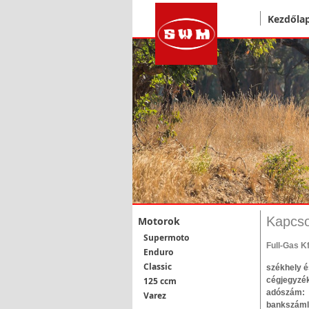
Kezdőla
Kapcso
Motorok
Supermoto
Full-Gas Kf
Enduro
Classic
székhely é
cégjegyz
125 ccm
adószá
Varez
bankszám