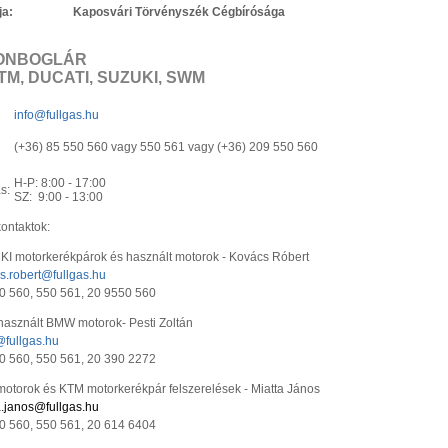
artja: Kaposvári Törvényszék Cégbírósága
ONBOGLÁR
TM, DUCATI, SUZUKI, SWM
info@fullgas.hu
(+36) 85 550 560 vagy 550 561 vagy (+36) 209 550 560
H-P: 8:00 - 17:00
s:
SZ: 9:00 - 13:00
ontaktok:
I motorkerékpárok és használt motorok - Kovács Róbert
s.robert@fullgas.hu
0 560, 550 561, 20 9550 560
 használt BMW motorok- Pesti Zoltán
fullgas.hu
0 560, 550 561, 20 390 2272
otorok és KTM motorkerékpár felszerelések - Miatta János
a.janos@fullgas.hu
0 560, 550 561, 20 614 6404