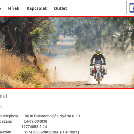
p
Hírek
Kapcsolat
Outlet
lat
t.
s telephely: 8630 Balatonboglár, Nyárfa u. 13.
ék szám: 14-09-304838
m: 12774852-2-14
laszám: 11743095-20011284, (OTP Nyrt.)