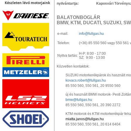
Készleten lévő motorjaink
nyilvántartja: Kaposvári Törvényszé
BALATONBOGLÁR
BMW, KTM, DUCATI, SUZUKI, S
e-mail:
info@fullgas.hu
Telefon:
(+36) 85 550 560 vagy 550 561 
H-P: 8:00 - 17:00
Nyitva tartás:
SZ: 9:00 - 13:00
Közvetlen kontaktok:
SUZUKI motorkerékpárok és használt mot
kovacs.robert@fullgas.hu
85 550 560, 550 561, 20 9550 560
új és használt BMW motorok- Pesti Zoltá
bmw@fullgas.hu
85 550 560, 550 561, 20 390 2272
KTM motorok és KTM motorkerékpár felsz
miatta.janos@fullgas.hu
85 550 560, 550 561, 20 614 6404