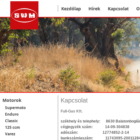
Kezdőlap
Hírek
Kapcsolat
O
Kapcsolat
Motorok
Supermoto
Full-Gas Kft.
Enduro
Classic
székhely és telephely: 8630 Balatonboglár,
cégjegyzék szám: 14-09-304838
125 ccm
adószám: 12774852-2-14
Varez
bankszámlaszám: 11743095-20011284, 