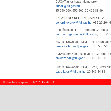
DUCATI új és használt motorok
ducati@fullgas.hu
85 550 560, 550 561, 20 462 88 99
NAGYKERESKEDELMI KAPCSOLATFELVÉTEL
pellerdi.gyorgy@fullgas.hu
,
+36 20 264 6
Hitel és biztosítás - Hohmann Gabriella
hohmann.gabriella@fullgas.hu
, 85 550 
Suzuki, Kawasaki, KTM, Ducati munkafelv
bukovics.tamas@fullgas.hu
, 85 550 560
BMW szerviz, munkafelvétel - Gehringer
bmwszerviz@fullgas.hu
, 850 550 560
Suzuki, Kawasaki, KTM, Ducati, BMW alka
papp.lajos@fullgas.hu
,
20 446 44 33
SWM motorkerékpárok • © 2025 Full-Gas Kft