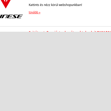
Kattints és nézz körül webshopunkban!
tovább »
Sajtóteszt: Ennyiért robogót szoktak adni! SWM RS 
2020.03.04
A Totalbike-os srácok kipróbálták az RS 300 R-t!
tovább »
Az olasz SWM motorjai a Full-Gas-ban
2018.07.28
Ismerd meg az olasz gyártó izgalmas modelljeit!
Verhetetlen ár/érték arányukkal 3 év garanciával hódítanak 
kiváló minőségű 125-ös, 300-as, 500-as, 600-as endurók, su