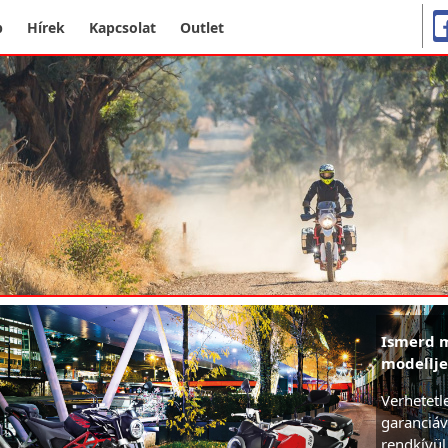
p
Hírek
Kapcsolat
Outlet
Ismerd m
modellje
Verhetetl
garanciáv
rendkívül