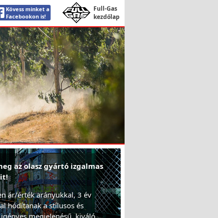
Full-Gas
Kövess minket a
Facebookon is!
kezdőlap
eg az olasz gyártó izgalmas
it!
en ár/érték arányukkal, 3 év
al hódítanak a stílusos és
 igényes megjelenésű, kiváló