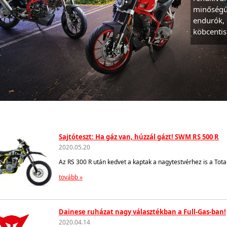
minőségű 
endurók,
köbcentis
Sajtóteszt: Ha gáz van, húzzál gázt! SWM RS 500 R
2020.05.20
Az RS 300 R után kedvet a kaptak a nagytestvérhez is a Total
tovább »
Dainese ruházat nagy választékban a Full-Gas-ban!
2020.04.14