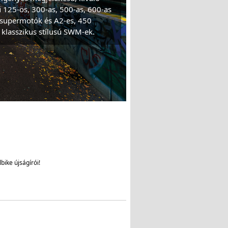
125-ös, 300-as, 500-as, 600-as
 supermotók és A2-es, 450
 klasszikus stílusú SWM-ek.
bike újságírói!