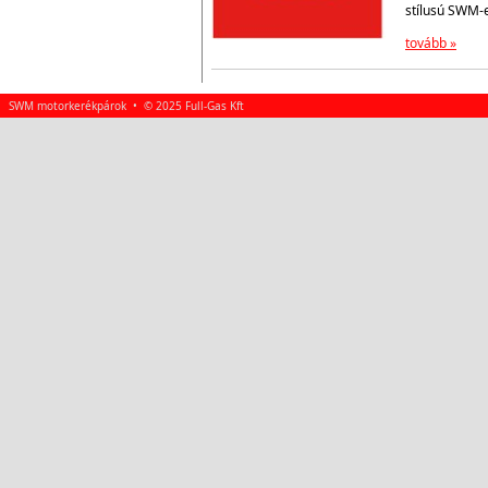
stílusú SWM-
tovább »
SWM motorkerékpárok • © 2025 Full-Gas Kft