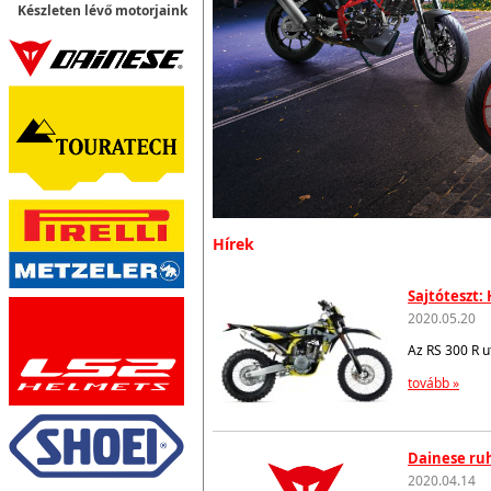
Készleten lévő motorjaink
Hírek
Sajtóteszt:
2020.05.20
Az RS 300 R u
tovább »
Dainese ruh
2020.04.14