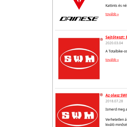
Kattints és n
tovább »
Sajtóteszt:
2020.03.04
A Totalbike-o
tovább »
Az olasz SW
2018.07.28
Ismerd meg az
Verhetetlen á
kiváló minősé