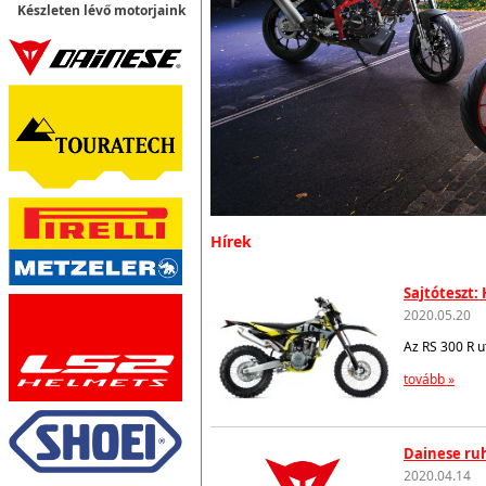
Készleten lévő motorjaink
Hírek
Sajtóteszt:
2020.05.20
Az RS 300 R u
tovább »
Dainese ruh
2020.04.14