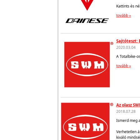
Kattints és n
tovább »
Sajtóteszt:
2020.03.04
A Totalbike-o
tovább »
Az olasz SW
2018.07.28
Ismerd meg az
Verhetetlen á
kiváló minősé