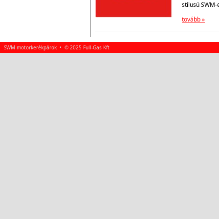
stílusú SWM-
tovább »
SWM motorkerékpárok • © 2025 Full-Gas Kft