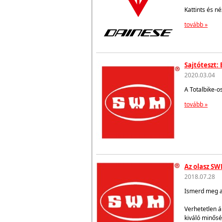
Kattints és n
tovább »
Sajtóteszt:
2020.03.04
A Totalbike-o
tovább »
Az olasz SW
2018.07.28
Ismerd meg az
Verhetetlen á
kiváló minősé