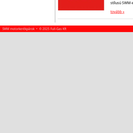
stílusú SWM-
tovább »
SWM motorkerékpárok • © 2025 Full-Gas Kft