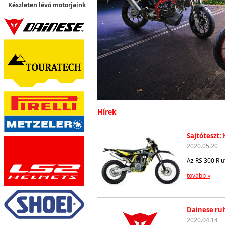
Készleten lévő motorjaink
Hírek
Sajtóteszt:
2020.05.20
Az RS 300 R u
tovább »
Dainese ruh
2020.04.14