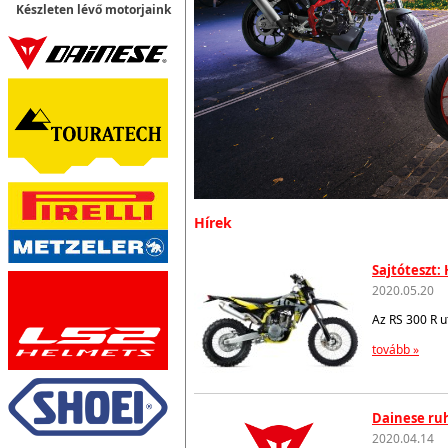
Készleten lévő motorjaink
Hírek
Sajtóteszt:
2020.05.20
Az RS 300 R u
tovább »
Dainese ruh
2020.04.14