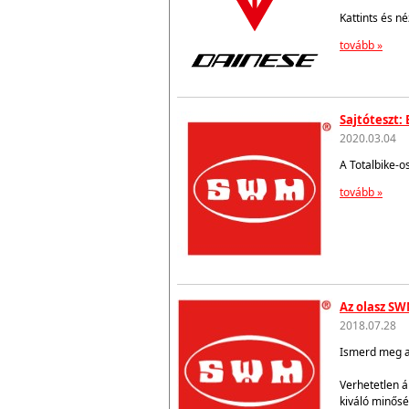
Kattints és n
tovább »
Sajtóteszt:
2020.03.04
A Totalbike-o
tovább »
Az olasz SW
2018.07.28
Ismerd meg az
Verhetetlen á
kiváló minősé