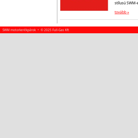
stílusú SWM-
tovább »
SWM motorkerékpárok • © 2025 Full-Gas Kft