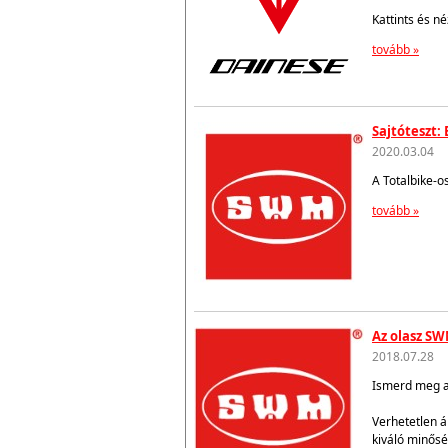
Kattints és n
tovább »
Sajtóteszt:
2020.03.04
A Totalbike-o
tovább »
Az olasz SW
2018.07.28
Ismerd meg az
Verhetetlen á
kiváló minősé