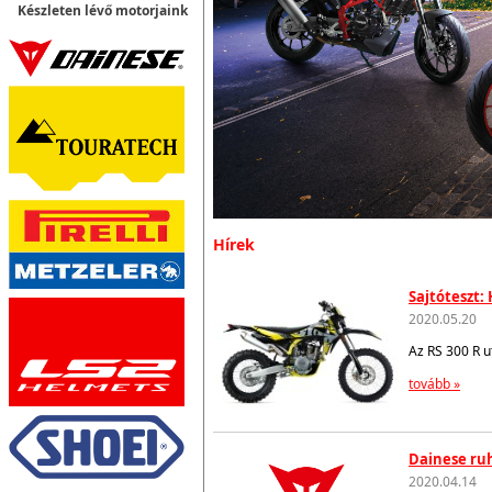
Készleten lévő motorjaink
Hírek
Sajtóteszt:
2020.05.20
Az RS 300 R u
tovább »
Dainese ruh
2020.04.14