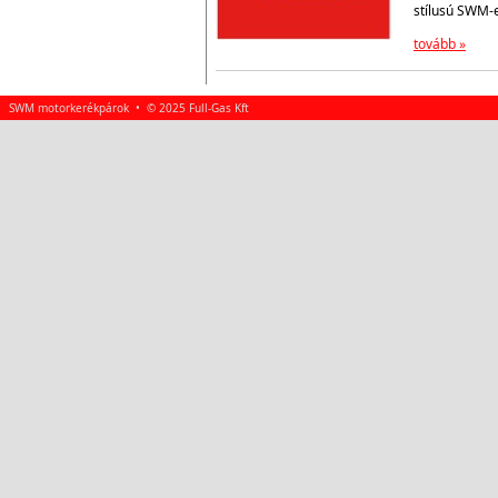
stílusú SWM-
tovább »
SWM motorkerékpárok • © 2025 Full-Gas Kft