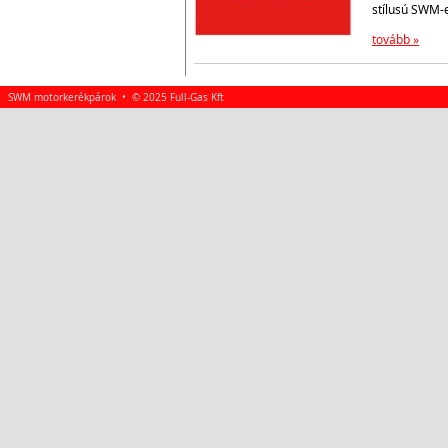
stílusú SWM-
tovább »
SWM motorkerékpárok • © 2025 Full-Gas Kft