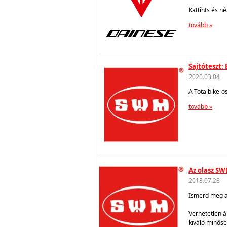
Kattints és n
tovább »
Sajtóteszt:
2020.03.04
A Totalbike-o
tovább »
Az olasz SW
2018.07.28
Ismerd meg az
Verhetetlen á
kiváló minősé