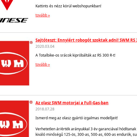
Kattints és nézz körül webshopunkban!
tovább »
Sajtóteszt: Ennyiért robogót szoktak adni! SWM RS 
2020.03.04
A Totalbike-os srácok kipróbálták az RS 300 R-t!
tovább »
Az olasz SWM motorjai a Full-Gas-ban
2018.07.28
Ismerd meg az olasz gyártó izgalmas modelljeit!
Verhetetlen ár/érték arányukkal 3 év garanciával hódítanak 
kiváló minőségű 125-ös, 300-as, 500-as, 600-as endurók, su