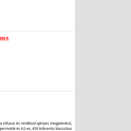
300 R
a stílusos és rendkívül igényes megjelenésű,
permotók és A2-es, 450 köbcentis klasszikus