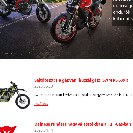
minőségű 
endurók,
köbcentis
Sajtóteszt: Ha gáz van, húzzál gázt! SWM RS 500 R
2020.05.20
Az RS 300 R után kedvet a kaptak a nagytestvérhez is a Total
tovább »
Dainese ruházat nagy választékban a Full-Gas-ban!
2020.04.14