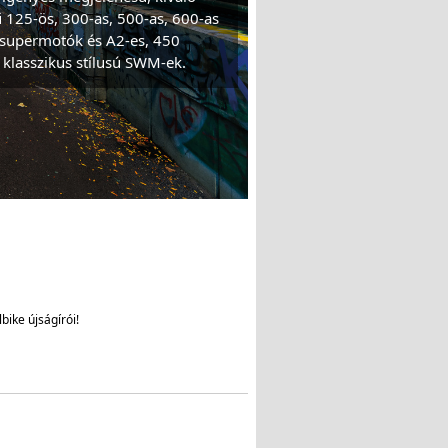
125-ös, 300-as, 500-as, 600-as
 supermotók és A2-es, 450
 klasszikus stílusú SWM-ek.
bike újságírói!