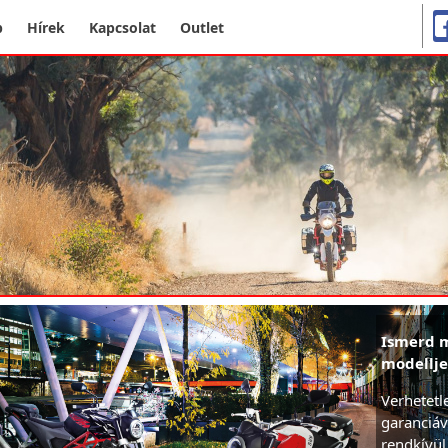
p
Hírek
Kapcsolat
Outlet
Ismerd m
modellje
Verhetetl
garanciáv
rendkívül