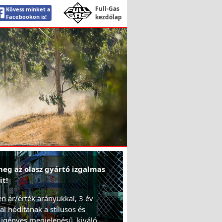
Full-Gas
Kövess minket a
Facebookon is!
kezdőlap
eg az olasz gyártó izgalmas
it!
en ár/érték arányukkal, 3 év
al hódítanak a stílusos és
 igényes megjelenésű, kiváló