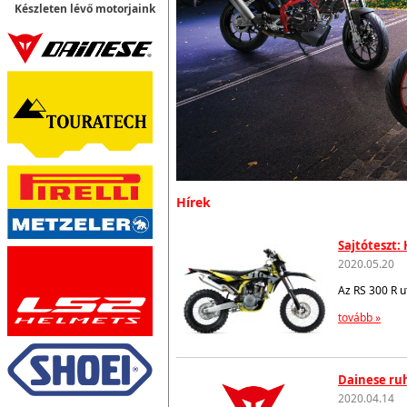
Készleten lévő motorjaink
Hírek
Sajtóteszt:
2020.05.20
Az RS 300 R u
tovább »
Dainese ruh
2020.04.14