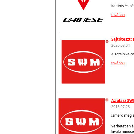
Kattints és n
tovább »
Sajtóteszt:
2020.03.04
A Totalbike-o
tovább »
Az olasz SW
2018.07.28
Ismerd meg az
Verhetetlen á
kiváló minősé