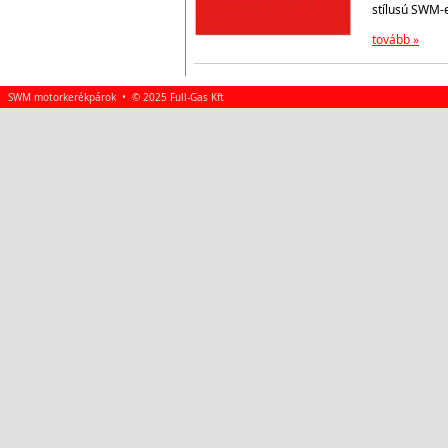
stílusú SWM-
tovább »
SWM motorkerékpárok • © 2025 Full-Gas Kft